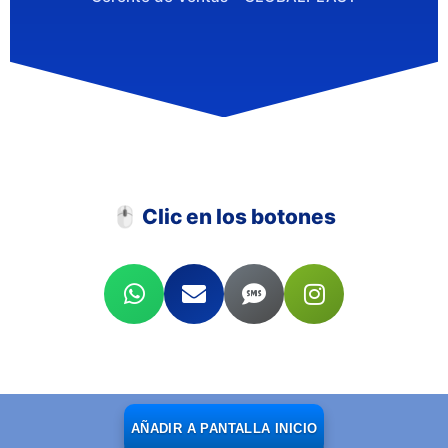
🖱️ Clic en los botones
AÑADIR A PANTALLA INICIO